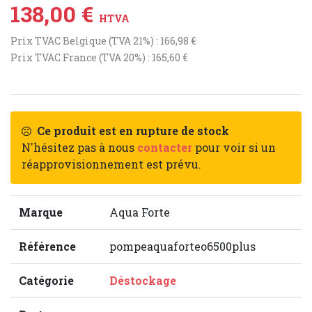
138,00 €
HTVA
Prix TVAC Belgique (TVA 21%) : 166,98 €
Prix TVAC France (TVA 20%) : 165,60 €
Ce produit est en rupture de stock
N'hésitez pas à nous
contacter
pour voir si un
réapprovisionnement est prévu.
Marque
Aqua Forte
Référence
pompeaquaforteo6500plus
Catégorie
Déstockage