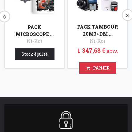
PACK TAMBOUR
PACK
20M3+DM ...
MICROSCOPE ...
Ni-Koï
Ni-Koï
1 347,68 €
270,00 €
HTVA
HTVA
Stock épuisé
PANIER