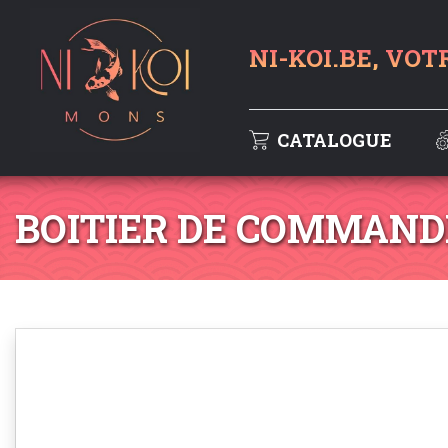
NI-KOI.BE, VOT
CATALOGUE
BOITIER DE COMMAND