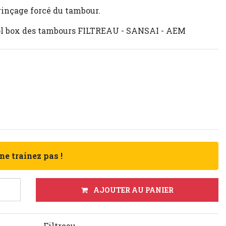
 rinçage forcé du tambour.
rol box des tambours FILTREAU - SANSAI - AEM
 ne trainez pas !
AJOUTER AU PANIER
Filtreau